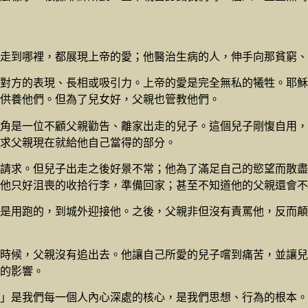
走到哪裡，都展現上帝的愛；他醫治生病的人，伸手向那貧窮、
對方的表現、長相或吸引力。上帝的愛是完全無私的犧牲。耶穌
供養他們。但為了兒女好，父親也管教他們。
角是一位不顧父親勸告、離家出走的兒子。這個兒子剛愎自用，
求父親現在就給他自己當得的部分。
請求。但兒子出走之後好景不常；他為了滿足自己的慾望而散盡
他只好沮喪的收拾行李，準備回家；甚至不知道他的父親還會不
是用跑的，到城外迎接他。之後，父親非但沒有責罵他，反而顛
時候，父親沒有追出去。他讓自己所愛的兒子嚐到痛苦，並讓兒
的影響。
」是我們每一個人內心深處的核心，是我們思想、行為的根本。