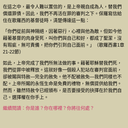
在這之中，最令人難以置信的，是上帝親自成為人，替我們
償還罪債。因此，我們不再活在罪的審判之下。保羅寫信給
住在歌羅西的基督徒時，清楚傳達這一點：
「你們從前與神隔絕，因著惡行，心裡與他為敵。但如今他
藉著基督的肉身受死，叫你們與自己和好，都成了聖潔，沒
有瑕疵，無可責備，把你們引到自己面前。」（歌羅西書1章
21-22節）
如此，上帝完成了我們所無法做的事。藉著耶穌替我們死，
我們從罪中被釋放。這就好像一個殺人犯站在審判官面前，
卻被賜與特赦—完全的赦免。他不配被赦免—我們同樣也不
配。上帝所賜的永恆生命是免費的禮物，無償提供給我們。
然而，雖然特赦令已經頒布，是否要接受的抉擇在於我們自
己。選擇權在你手上。
繼續閱讀：你是誰？你在哪裡？你將往何處？